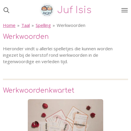
Ga
Juf Isis
direct
naar
Home
»
Taal
»
Spelling
»
Werkwoorden
de
hoofdinhoud
Werkwoorden
Hieronder vindt u allerlei spelletjes die kunnen worden
ingezet bij de leerstof rond werkwoorden in de
tegenwoordige en verleden tijd.
Werkwoordenkwartet