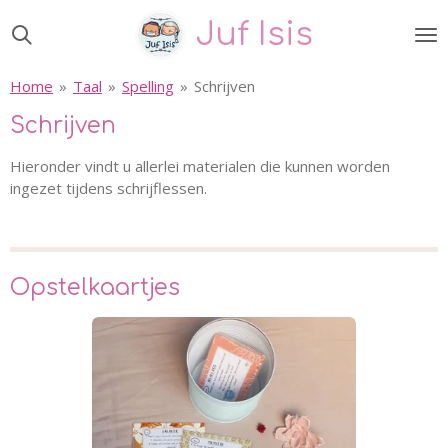
Ga
Juf Isis
direct
naar
Home
»
Taal
»
Spelling
»
Schrijven
de
hoofdinhoud
Schrijven
Hieronder vindt u allerlei materialen die kunnen worden
ingezet tijdens schrijflessen.
Opstelkaartjes